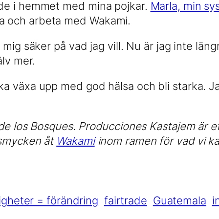
ade i hemmet med mina pojkar.
Marla, min sy
a och arbeta med Wakami.
mig säker på vad jag vill. Nu är jag inte lä
älv mer.
a växa upp med god hälsa och bli starka. Jag
j de los Bosques. Producciones Kastajem är 
 smycken åt
Wakami
inom ramen för vad vi ka
gheter = förändring
fairtrade
Guatemala
i