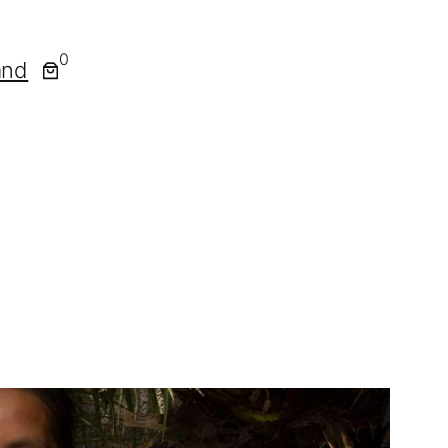
0
and