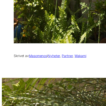
Skrivet av
Masomenos
i
Nyheter
, 
Partner
, 
Wakami