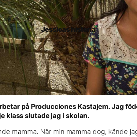
Jessicas historia
arbetar på Producciones Kastajem. Jag föd
je klass slutade jag i skolan.
ende mamma. När min mamma dog, kände jag