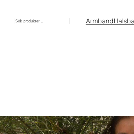
Armband
Halsb
Sök
a