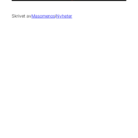
Skrivet av
Masomenos
i
Nyheter