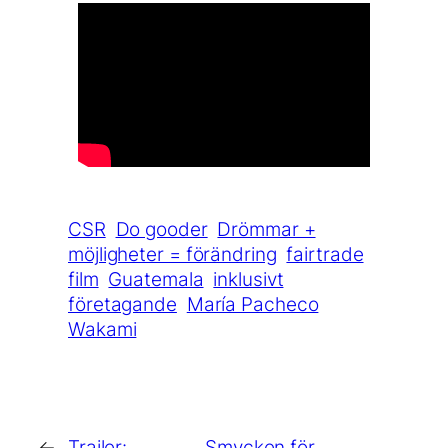
CSR
Do gooder
Drömmar +
möjligheter = förändring
fairtrade
film
Guatemala
inklusivt
företagande
María Pacheco
Wakami
←
Trailer:
Smycken för