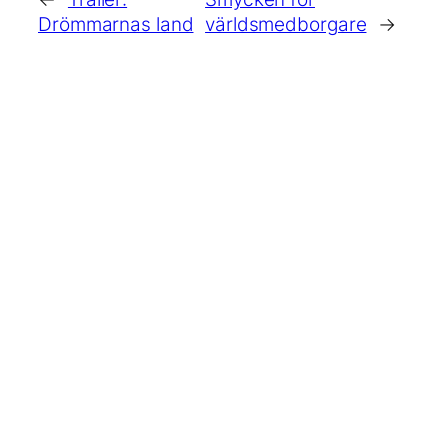
Drömmarnas land
världsmedborgare
→
FLER INLÄGG
18
Smycken för
september
världsmedborgare
2025
30 december
The Land of
Dreams
2024