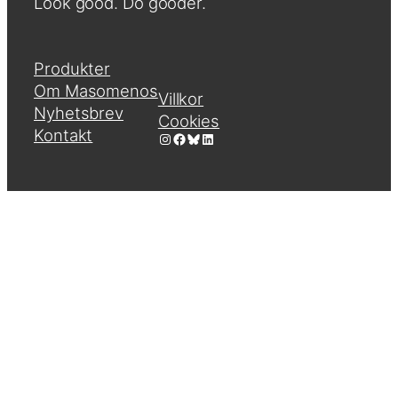
Look good. Do gooder.
Produkter
Om Masomenos
Villkor
Nyhetsbrev
Cookies
Kontakt
Instagram
Facebook
Bluesky
LinkedIn