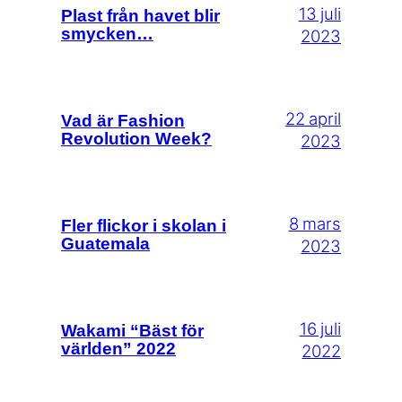
13 juli
Plast från havet blir
smycken…
2023
22 april
Vad är Fashion
Revolution Week?
2023
8 mars
Fler flickor i skolan i
Guatemala
2023
16 juli
Wakami “Bäst för
världen” 2022
2022