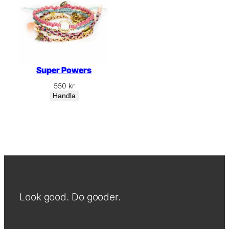
Super Powers
550
kr
Handla
Look good. Do gooder.