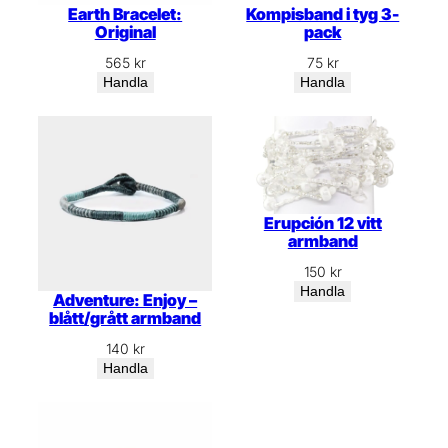
Earth Bracelet:
Kompisband i tyg 3-
Original
pack
565
kr
75
kr
Handla
Handla
Erupción 12 vitt
armband
150
kr
Handla
Adventure: Enjoy –
blått/grått armband
140
kr
Handla