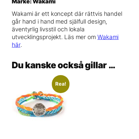
Märke: Wakami
m
ä
Wakami är ett koncept där rättvis handel
n
går hand i hand med själfull design,
g
äventyrlig livsstil och lokala
d
utvecklingsprojekt. Läs mer om
Wakami
här
.
Du kanske också gillar …
Rea!