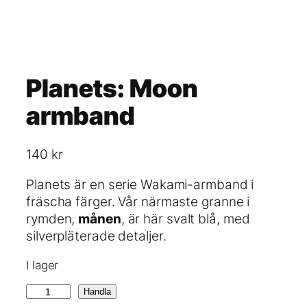
Planets: Moon
armband
140
kr
Planets är en serie Wakami-armband i
fräscha färger. Vår närmaste granne i
rymden,
månen
, är här svalt blå, med
silverpläterade detaljer.
I lager
P
Handla