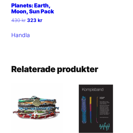
Planets: Earth,
Moon, Sun Pack
Det
Det
430
kr
323
kr
ursprungliga
nuvarande
priset
priset
Handla
var:
är:
430 kr.
323 kr.
Relaterade produkter