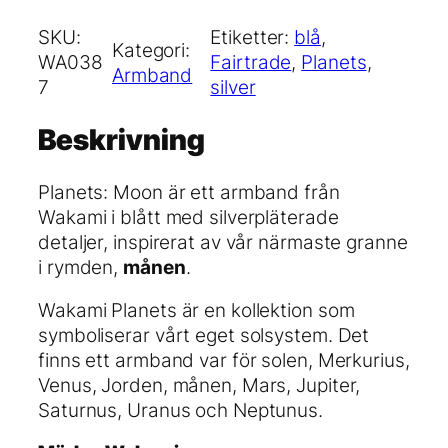
l
a
SKU:
Etiketter:
blå
, 
Kategori:
n
WA038
Fairtrade
, 
Planets
, 
Armband
e
7
silver
t
s
Beskrivning
:
M
Planets: Moon är ett armband från
o
Wakami i blått med silverpläterade
o
detaljer, inspirerat av vår närmaste granne
n
i rymden,
månen
.
a
r
Wakami Planets är en kollektion som
m
symboliserar vårt eget solsystem. Det
b
finns ett armband var för solen, Merkurius,
a
Venus, Jorden, månen, Mars, Jupiter,
n
Saturnus, Uranus och Neptunus.
d