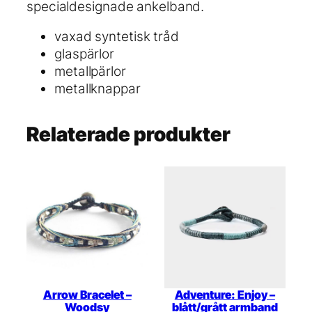
m
specialdesignade ankelband.
ä
n
vaxad syntetisk tråd
g
glaspärlor
d
metallpärlor
metallknappar
Relaterade produkter
Arrow Bracelet –
Adventure: Enjoy –
Woodsy
blått/grått armband