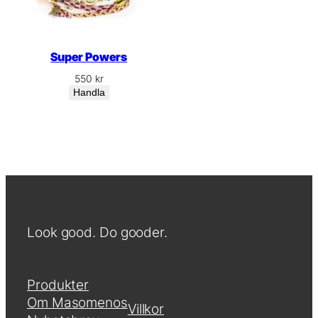
Super Powers
550
kr
Handla
Look good. Do gooder.
Produkter
Om Masomenos
Villkor