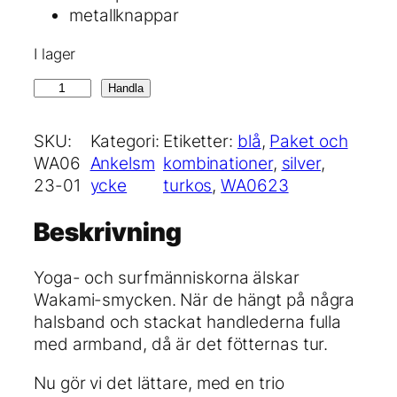
metallknappar
I lager
A
Handla
n
k
SKU:
Kategori:
Etiketter:
blå
, 
Paket och
l
WA06
Ankelsm
kombinationer
, 
silver
, 
e
23-01
ycke
turkos
, 
WA0623
t
s
Beskrivning
:
t
Yoga- och surfmänniskorna älskar
u
Wakami-smycken. När de hängt på några
r
halsband och stackat handlederna fulla
k
med armband, då är det fötternas tur.
o
s
Nu gör vi det lättare, med en trio