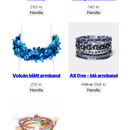
260
kr
140
kr
Handla
Handla
Volcán blått armband
All One – blå armband
Det
Det
210
kr
735
kr
598
kr
ursprungliga
nuvarande
Handla
Handla
priset
priset
var:
är:
735 kr.
598 kr.