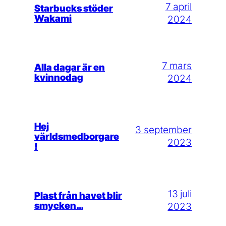
7 april
Starbucks stöder
Wakami
2024
7 mars
Alla dagar är en
kvinnodag
2024
Hej
3 september
världsmedborgare
2023
!
13 juli
Plast från havet blir
smycken…
2023