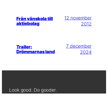
12 november
Från vänskola till
aktiebolag
2012
7 december
Trailer:
Drömmarnas land
2024
Look good. Do gooder.
Produkter