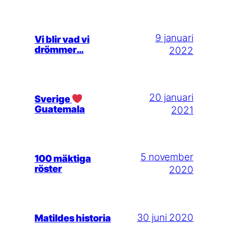
9 januari
Vi blir vad vi
drömmer…
2022
20 januari
Sverige
Guatemala
2021
5 november
100 mäktiga
röster
2020
30 juni 2020
Matildes historia