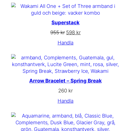
Superstack
Det
Det
955
kr
598
kr
ursprungliga
nuvarande
Handla
priset
priset
var:
är:
955 kr.
598 kr.
Arrow Bracelet – Spring Break
260
kr
Handla