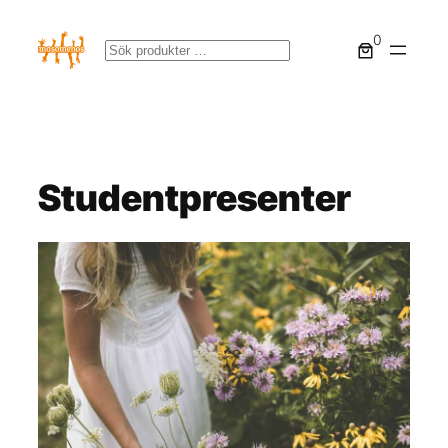
Hoppa
0
till
Sök
innehåll
Studentpresenter