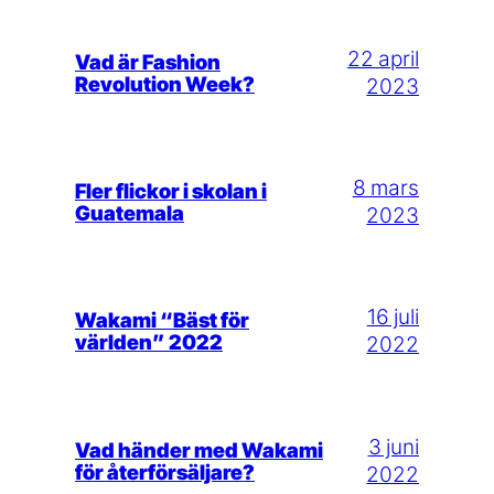
22 april
Vad är Fashion
Revolution Week?
2023
8 mars
Fler flickor i skolan i
Guatemala
2023
16 juli
Wakami “Bäst för
världen” 2022
2022
3 juni
Vad händer med Wakami
för återförsäljare?
2022