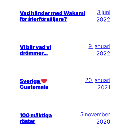
3 juni
Vad händer med Wakami
för återförsäljare?
2022
9 januari
Vi blir vad vi
drömmer…
2022
20 januari
Sverige
Guatemala
2021
5 november
100 mäktiga
röster
2020