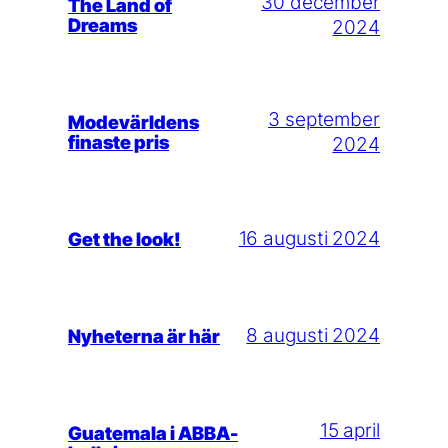
30 december
The Land of
Dreams
2024
3 september
Modevärldens
finaste pris
2024
16 augusti 2024
Get the look!
8 augusti 2024
Nyheterna är här
15 april
Guatemala i ABBA-