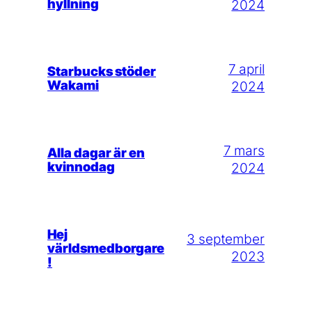
hyllning
2024
7 april
Starbucks stöder
Wakami
2024
7 mars
Alla dagar är en
kvinnodag
2024
Hej
3 september
världsmedborgare
2023
!