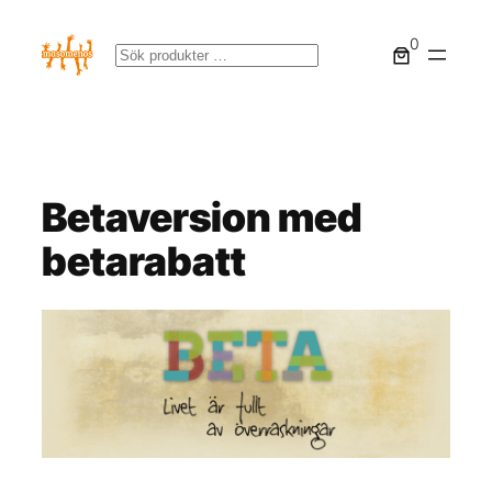
Hoppa
0
till
Sök
innehåll
Betaversion med
betarabatt