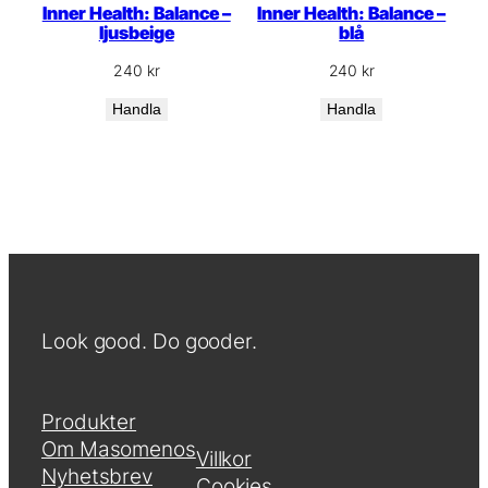
Inner Health: Balance –
Inner Health: Balance –
ljusbeige
blå
240
kr
240
kr
Handla
Handla
Look good. Do gooder.
Produkter
Om Masomenos
Villkor
Nyhetsbrev
Cookies