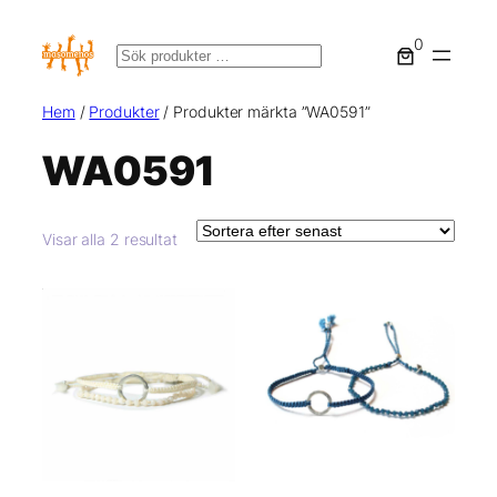
Hoppa
0
till
Sök
innehåll
Hem
/
Produkter
/ Produkter märkta ”WA0591”
WA0591
Sortera
Visar alla 2 resultat
efter
senaste