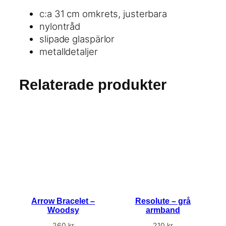
e
–
c:a 31 cm omkrets, justerbara
b
nylontråd
l
slipade glaspärlor
å
metalldetaljer
m
ä
Relaterade produkter
n
g
d
Arrow Bracelet –
Resolute – grå
Woodsy
armband
260
kr
210
kr