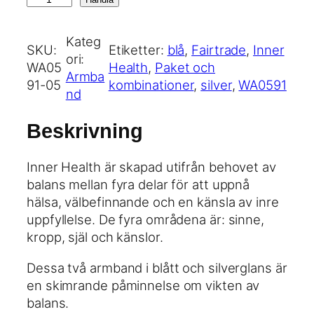
n
n
Kateg
SKU:
Etiketter:
blå
, 
Fairtrade
, 
Inner
e
ori:
WA05
Health
, 
Paket och
r
Armba
91-05
kombinationer
, 
silver
, 
WA0591
H
nd
e
a
Beskrivning
l
t
Inner Health är skapad utifrån behovet av
h
balans mellan fyra delar för att uppnå
:
hälsa, välbefinnande och en känsla av inre
B
uppfyllelse. De fyra områdena är: sinne,
a
kropp, själ och känslor.
l
a
Dessa två armband i blått och silverglans är
n
en skimrande påminnelse om vikten av
c
balans.