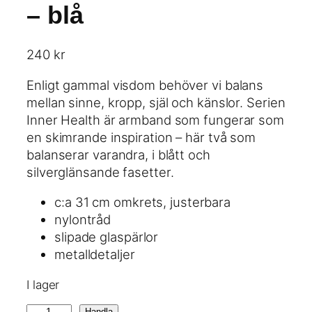
– blå
240
kr
Enligt gammal visdom behöver vi balans
mellan sinne, kropp, själ och känslor. Serien
Inner Health är armband som fungerar som
en skimrande inspiration – här två som
balanserar varandra, i blått och
silverglänsande fasetter.
c:a 31 cm omkrets, justerbara
nylontråd
slipade glaspärlor
metalldetaljer
I lager
I
Handla