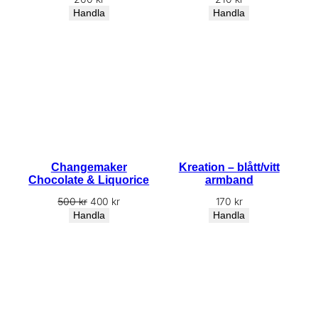
Handla
Handla
Changemaker
Kreation – blått/vitt
Chocolate & Liquorice
armband
Det
Det
500
kr
400
kr
170
kr
ursprungliga
nuvarande
Handla
Handla
priset
priset
var:
är:
500 kr.
400 kr.