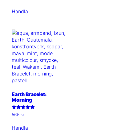
Handla
Earth Bracelet:
Morning
Betygsatt
565
kr
5.00
av 5
Handla