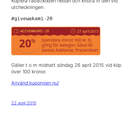
Kopiera rabattkoden nedan och klistra in den vid
utcheckningen.
#givewakami-20
27 april 2015
#GIVEWAKAMI-20
20
%
Spendera minst 100 kr. Ej
giltig för kategori Gåva till
Vamos Adelante, Presentkort
Gäller t o m midnatt söndag 26 april 2015 vid köp
över 100 kronor.
Använd kupongen nu!
22 april 2015