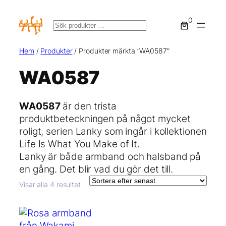
Hoppa
0
till
Sök
innehåll
Hem
/
Produkter
/ Produkter märkta ”WA0587”
WA0587
WA0587
är den trista
produktbeteckningen på något mycket
roligt, serien Lanky som ingår i kollektionen
Life Is What You Make of It.
Lanky är både armband och halsband på
en gång. Det blir vad du gör det till.
Sortera
Visar alla 4 resultat
efter
senaste