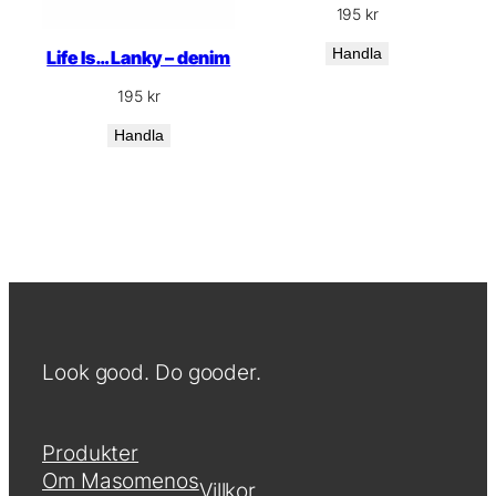
195
kr
Handla
Life Is… Lanky – denim
195
kr
Handla
Look good. Do gooder.
Produkter
Om Masomenos
Villkor