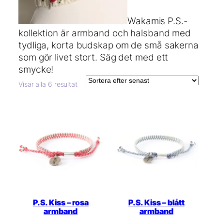
Wakamis P.S.-
kollektion är armband och halsband med
tydliga, korta budskap om de små sakerna
som gör livet stort. Säg det med ett
smycke!
Sortera
Visar alla 6 resultat
efter
senaste
P.S. Kiss – rosa
P.S. Kiss – blått
armband
armband