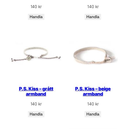
140
kr
140
kr
Handla
Handla
P.S. Kiss – grått
P.S. Kiss – beige
armband
armband
140
kr
140
kr
Handla
Handla