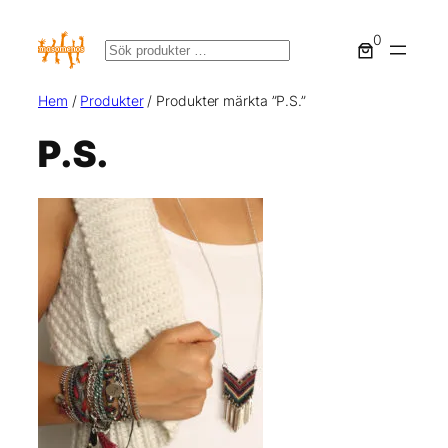
Hoppa
0
till
Sök
innehåll
Hem
/
Produkter
/ Produkter märkta ”P.S.”
P.S.