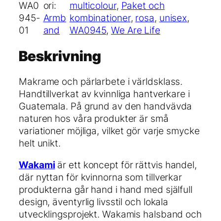
r
WA0
ori:
multicolour
, 
Paket och
e
945-
Armb
kombinationer
, 
rosa
, 
unisex
, 
L
01
and
WA0945
, 
We Are Life
i
f
Beskrivning
e
–
Makrame och pärlarbete i världsklass.
S
Handtillverkat av kvinnliga hantverkare i
e
Guatemala. På grund av den handvävda
t
naturen hos våra produkter är små
o
variationer möjliga, vilket gör varje smycke
f
helt unikt.
2
m
Wakami
är ett koncept för rättvis handel,
ä
där nyttan för kvinnorna som tillverkar
n
produkterna går hand i hand med själfull
g
design, äventyrlig livsstil och lokala
d
utvecklingsprojekt. Wakamis halsband och