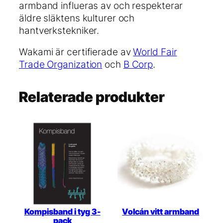
armband influeras av och respekterar
äldre släktens kulturer och
hantverkstekniker.
Wakami är certifierade av
World Fair
Trade Organization
och
B Corp
.
Relaterade produkter
Kompisband i tyg 3-
Volcán vitt armband
pack