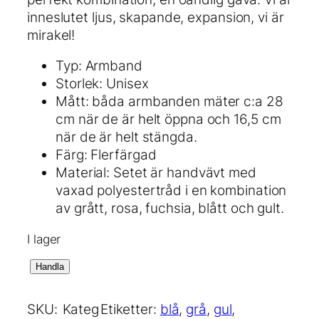
inneslutet ljus, skapande, expansion, vi är
mirakel!
Typ: Armband
Storlek: Unisex
Mått: båda armbanden mäter c:a 28
cm när de är helt öppna och 16,5 cm
när de är helt stängda.
Färg: Flerfärgad
Material: Setet är handvävt med
vaxad polyestertråd i en kombination
av grått, rosa, fuchsia, blått och gult.
I lager
W
Handla
e
A
SKU:
Kateg
Etiketter:
blå
, 
grå
, 
gul
, 