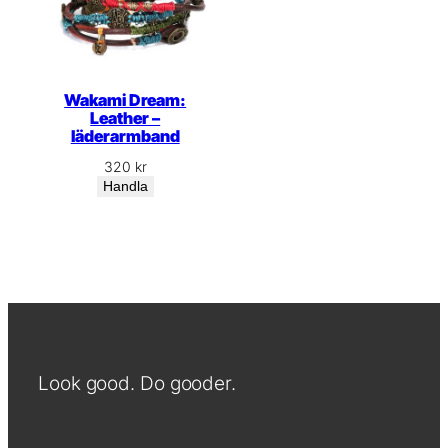
Wakami Dream:
Leather –
läderarmband
320
kr
Handla
Look good. Do gooder.