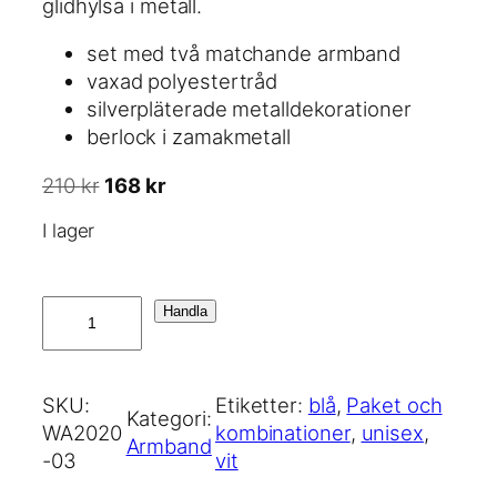
glidhylsa i metall.
e
r
set med två matchande armband
t
:
vaxad polyestertråd
v
1
silverpläterade metalldekorationer
a
3
berlock i zamakmetall
r
6
:
D
D
210
kr
168
kr
1
k
e
e
7
r
I lager
t
t
0
.
u
n
r
u
k
R
Handla
s
v
r
e
p
a
.
s
r
r
o
SKU:
Etiketter:
blå
, 
Paket och
u
a
Kategori:
l
WA2020
kombinationer
, 
unisex
, 
n
n
Armband
u
-03
vit
g
d
t
l
e