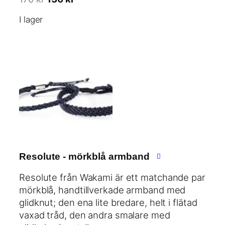
e
e
k
I lager
t
t
r
u
n
.
r
u
s
v
p
a
r
r
u
a
n
n
g
d
l
e
i
p
Resolute - mörkblå armband
g
r
a
i
Resolute från Wakami är ett matchande par
p
s
mörkblå, handtillverkade armband med
r
e
glidknut; den ena lite bredare, helt i flätad
i
t
vaxad tråd, den andra smalare med
s
ä