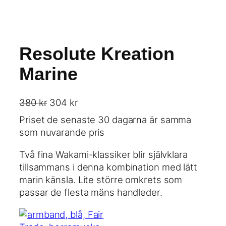
Resolute Kreation
Marine
D
D
380
kr
304
kr
e
e
Priset de senaste 30 dagarna är samma
t
t
som nuvarande pris
u
n
r
u
Två fina Wakami-klassiker blir självklara
s
v
tillsammans i denna kombination med lätt
p
a
marin känsla. Lite större omkrets som
r
r
passar de flesta mäns handleder.
u
a
n
n