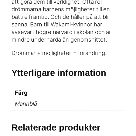
att göra dem till verklighet. Ofta rör
g
r
drömmarna barnens möjligheter till en
d
.
bättre framtid. Och de håller på att bli
sanna. Barn till Wakami-kvinnor har
avsevärt högre närvaro i skolan och är
mindre undernärda än genomsnittet.
Drömmar + möjligheter = förändring.
Ytterligare information
Färg
Marinblå
Relaterade produkter