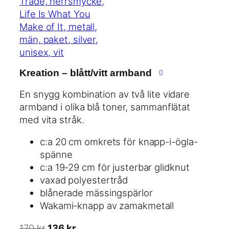
g
d
l
e
i
p
g
r
a
i
p
s
Kreation – blått/vitt armband
r
e
i
t
En snygg kombination av två lite vidare
s
ä
armband i olika blå toner, sammanflätat
e
r
med vita stråk.
t
:
c:a 20 cm omkrets för knapp-i-ögla-
v
3
spänne
a
0
c:a 19-29 cm för justerbar glidknut
r
4
vaxad polyestertråd
:
blånerade mässingspärlor
3
k
Wakami-knapp av zamakmetall
8
r
0
.
D
D
170
kr
136
kr